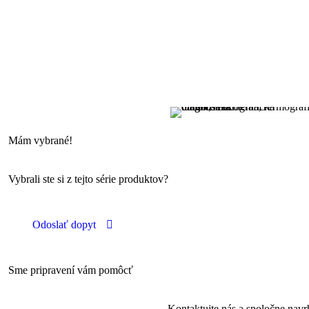
Odborná príprava –
Termografická
diagnostika budov
Mám vybrané!
Vybrali ste si z tejto série produktov?
Odoslať dopyt
Sme pripravení vám pomôcť
Kontaktujte nás a spoločne navrh