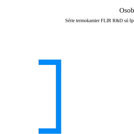
Osob
Série termokamier FLIR R&D sú špe