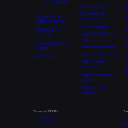
TECHNIKA.SK
B
Kalibračné telesa
i
Kamera pro detekci
Laboratórium
S
stlačeného vzduchu
kalibrácie teploty
s
o
OEM pre integráciu
Termografické
i
centrum
Termokamery na detekciu
s
plynov
ú
Vysokorýchlostná
O
Termokamery pre hasičov
kamera
Z
Termokamery pre priemysel
Pro-Drony
o
Termokamery pre
Z
stavebníctvo
p
t
Termokamery pre vedu a
výskum
Termokamery R&D
nechladené
Zastoupení ČECHY
Za
+420 602 656 351
+
+420 725 877 063
morav