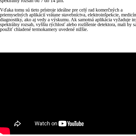
spektrálny rozsah od 7 do 14 µm.
Vďaka tomu sú tieto prístroje ideálne pre celý rad komerčných a
priemyselných aplikácií vrátane stavebníctva, elektroinšpekcie, medicín
diagnostiky, ako aj vedy a výskumu. Ak samotná aplikácia vyžaduje in
spektrálny rozsah, vyššiu rýchlosť alebo rozlíšenie detektora, mali by s
použiť chladené termokamery uvedené nižšie.