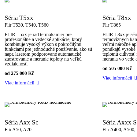
Séria T5xx
Séria T8xx
Flir T530, T540, T560
Flir T865
FLIR T5xx je rad termokamier pre
FLIR T8xx je sér
profesionálne a vedecké aplikácie, ktorý
termovíznych kam
kombinuje vysoký výkon s pokročilými
veľmi náročné ap
funkciami pre jednoduché používanie, ako sú
ponúkajú vysoké 
napr. laserom podporované automatické
teplotnú citlivos
zaostrovanie a meranie teploty na veľkú
merania vo vede 
vzdialenosť.
od 505 000 Kč
od 275 000 Kč
Viac informácií
Viac informácií
Séria Axx Sc
Séria Axxx S
Flir A50, A70
Flir A400, A500,