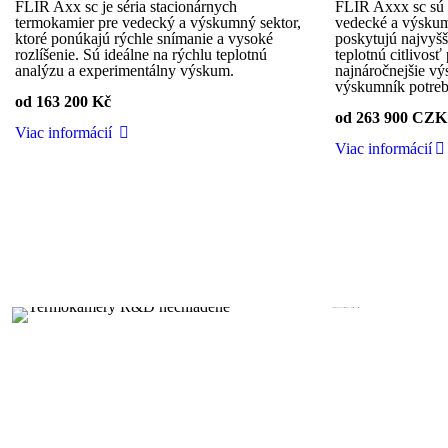
FLIR Axx sc je séria stacionárnych
FLIR Axxx sc sú 
termokamier pre vedecký a výskumný sektor,
vedecké a výskumn
ktoré ponúkajú rýchle snímanie a vysoké
poskytujú najvyšš
rozlíšenie. Sú ideálne na rýchlu teplotnú
teplotnú citlivosť
analýzu a experimentálny výskum.
najnáročnejšie vý
výskumník potrebu
od
163 200 Kč
od
263 900 CZK
Viac informácií
Viac informácií
Napríklad týmto spoločnostiam sme už pomohli nájsť vhodné riešenie