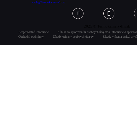
cechy@termokamery-flir.cz
2025 © Termokamery-flir.sk
Bezpečnostné informácie
Súhlas so spracovaním osobných údajov a informácie o spracov
Obchodní podmínky
Zásady ochrany osobných údajov
Zásady vrátenia peňazí a vrá