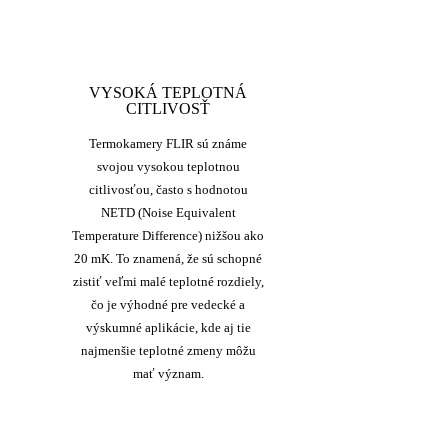
VYSOKÁ TEPLOTNÁ
CITLIVOSŤ
Termokamery FLIR sú známe
svojou vysokou teplotnou
citlivosťou, často s hodnotou
NETD (Noise Equivalent
Temperature Difference) nižšou ako
20 mK. To znamená, že sú schopné
zistiť veľmi malé teplotné rozdiely,
čo je výhodné pre vedecké a
výskumné aplikácie, kde aj tie
najmenšie teplotné zmeny môžu
mať význam.