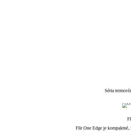
Séria termov
F
Flir One Edge je kompaktné, 