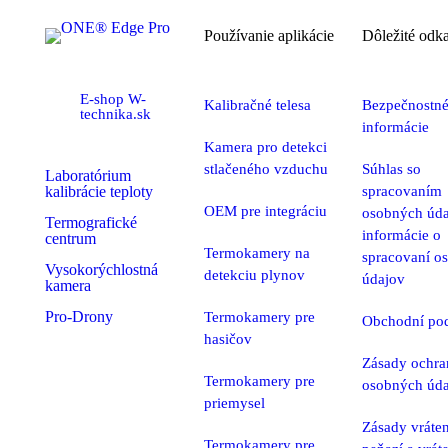
Používanie aplikácie
Dôležité odk
E-shop W-
Kalibračné telesa
Bezpečnostn
technika.sk
informácie
Kamera pro detekci
stlačeného vzduchu
Súhlas so
Laboratórium
kalibrácie teploty
spracovaním
OEM pre integráciu
osobných úda
Termografické
informácie o
centrum
Termokamery na
spracovaní o
Vysokorýchlostná
detekciu plynov
údajov
kamera
Pro-Drony
Termokamery pre
Obchodní po
hasičov
Zásady ochra
Termokamery pre
osobných úd
priemysel
Zásady vráten
Termokamery pre