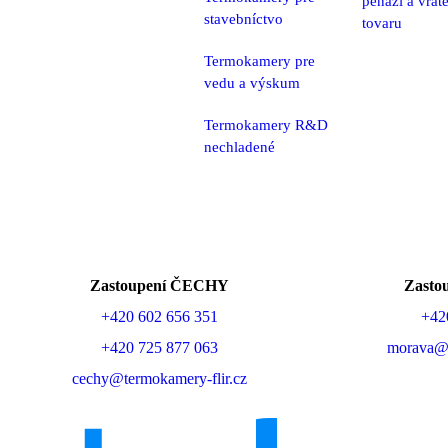
peňazí a vrát
stavebníctvo
tovaru
Termokamery pre
vedu a výskum
Termokamery R&D
nechladené
Zastoupení ČECHY
Zast
+420 602 656 351
+42
+420 725 877 063
morava@t
cechy@termokamery-flir.cz