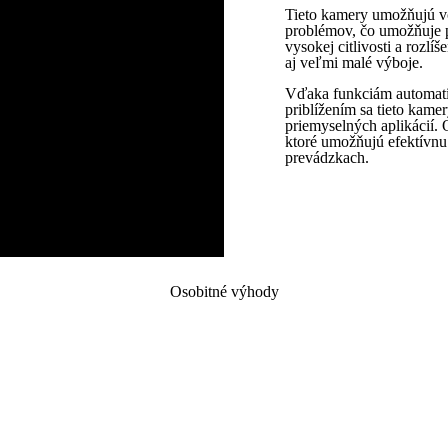
Tieto kamery umožňujú vč
problémov, čo umožňuje p
vysokej citlivosti a rozl
aj veľmi malé výboje.
Vďaka funkciám automati
priblížením sa tieto kame
priemyselných aplikácií.
ktoré umožňujú efektívnu
prevádzkach.
Osobitné výhody