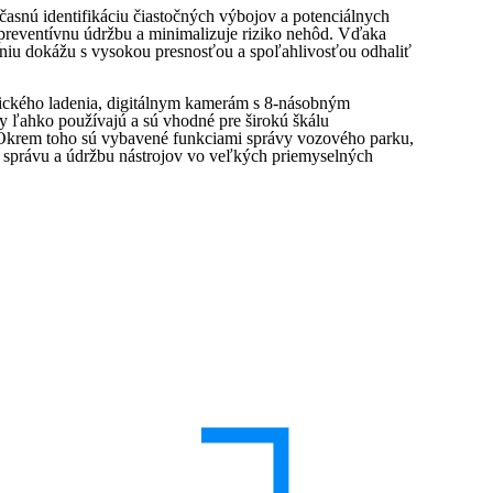
asnú identifikáciu čiastočných výbojov a potenciálnych
reventívnu údržbu a minimalizuje riziko nehôd. Vďaka
íšeniu dokážu s vysokou presnosťou a spoľahlivosťou odhaliť
ckého ladenia, digitálnym kamerám s 8-násobným
ry ľahko používajú a sú vhodné pre širokú škálu
 Okrem toho sú vybavené funkciami správy vozového parku,
 správu a údržbu nástrojov vo veľkých priemyselných