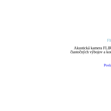
Fl
Akustická kamera FLIR
čiastočných výbojov a kont
Posl