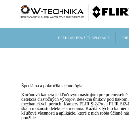
PREHĽAD POUŽITÍ APLIKÁCIE
PRE
Špeciálna a pokročilá technológia
Korónová kamera je kľúčovým nástrojom pre priemyselné a
detekcia čiastočných výbojov, detekcia únikov pod tlakom a
mechanických porúch. Kamery FLIR Si2-Pro a FLIR Si2-
škálu možností detekcie a merania. Každá z týchto kamier 
kľúčové vlastnosti a aplikácie, ktoré z nich robia účinné ná
použitie.