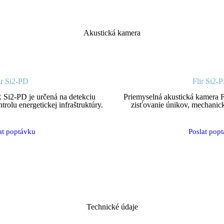
Akustická kamera
ir Si2-PD
Flir Si2
 Si2-PD je určená na detekciu
Priemyselná akustická kamera F
rolu energetickej infraštruktúry.
zisťovanie únikov, mechanic
at poptávku
Poslat pop
Technické údaje