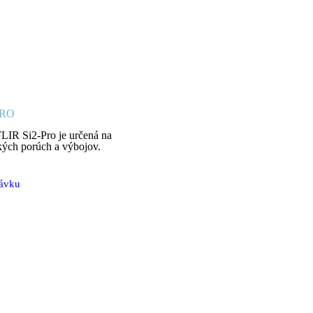
-PRO
LIR Si2-Pro je určená na
kých porúch a výbojov.
távku