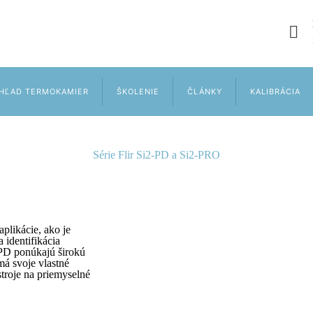
HĽAD TERMOKAMIER
ŠKOLENIE
ČLÁNKY
KALIBRÁCIA
Série Flir Si2-PD a Si2-PRO
plikácie, ako je
 identifikácia
PD ponúkajú širokú
má svoje vlastné
stroje na priemyselné