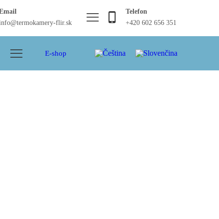
Email
Telefon
info@termokamery-flir.sk
+420 602 656 351
E-shop