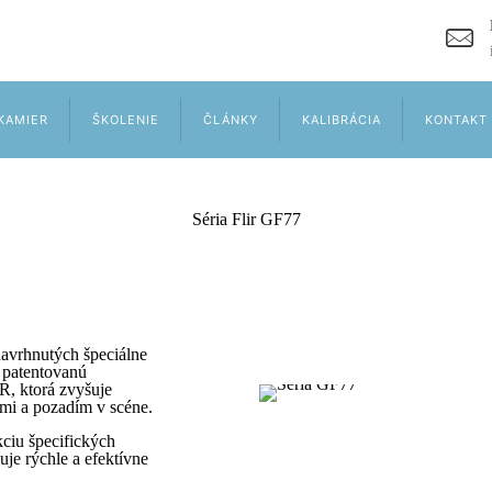
KAMIER
ŠKOLENIE
ČLÁNKY
KALIBRÁCIA
KONTAKT
Séria Flir GF77
avrhnutých špeciálne
 patentovanú
R, ktorá zvyšuje
mi a pozadím v scéne.
kciu špecifických
uje rýchle a efektívne