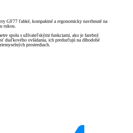
ery GF77 ľahké, kompaktné a ergonomicky navrhnuté na
u rukou.
tre spolu s užívateľskými funkciami, ako je farebný
sť diaľkového ovládania, ich predurčujú na dlhodobé
riemyselných prostrediach.