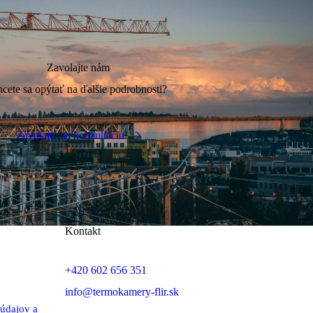
Zavolajte nám
cete sa opýtať na ďalšie podrobnosti?
Zavolajte na konzultáciu
Kontakt
+420 602 656 351
info@termokamery-flir.sk
údajov a