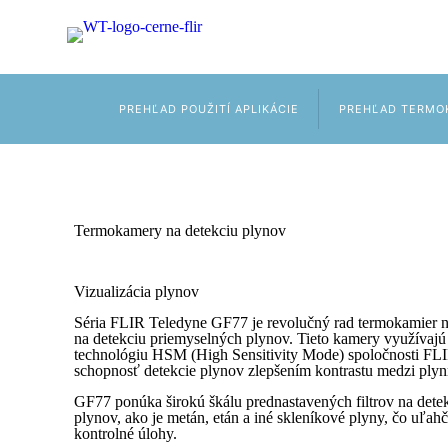
PREHĽAD POUŽITÍ APLIKÁCIE
PREHĽAD TERMO
Termokamery na detekciu plynov
Vizualizácia plynov
Séria FLIR Teledyne GF77 je revolučný rad termokamier n
na detekciu priemyselných plynov. Tieto kamery využívajú
technológiu HSM (High Sensitivity Mode) spoločnosti FLI
schopnosť detekcie plynov zlepšením kontrastu medzi plyn
GF77 ponúka širokú škálu prednastavených filtrov na dete
plynov, ako je metán, etán a iné skleníkové plyny, čo uľahč
kontrolné úlohy.