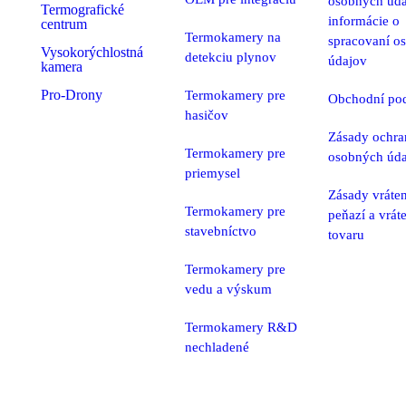
osobných úda
Termografické
informácie o
centrum
Termokamery na
spracovaní o
Vysokorýchlostná
detekciu plynov
údajov
kamera
Pro-Drony
Termokamery pre
Obchodní po
hasičov
Zásady ochra
Termokamery pre
osobných úd
priemysel
Zásady vráten
Termokamery pre
peňazí a vrát
stavebníctvo
tovaru
Termokamery pre
vedu a výskum
Termokamery R&D
nechladené