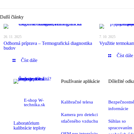
Další články
26. 11. 2025
7. 10. 2025
Odborná príprava – Termografická diagnostika
Využitie termokam
budov
Číst dále
Číst dále
Používanie aplikácie
Dôležité odk
E-shop W-
Kalibračné telesa
Bezpečnostn
technika.sk
informácie
Kamera pro detekci
stlačeného vzduchu
Súhlas so
Laboratórium
kalibrácie teploty
spracovaním
OEM pre integráciu