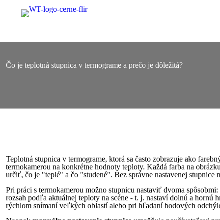
Čo je teplotná stupnica v termograme a prečo je dôležitá?
Teplotná stupnica v termograme, ktorá sa často zobrazuje ako fareb
termokamerou na konkrétne hodnoty teploty. Každá farba na obrázku
určiť, čo je "teplé" a čo "studené". Bez správne nastavenej stupnice
Pri práci s termokamerou možno stupnicu nastaviť dvoma spôsobmi:
rozsah podľa aktuálnej teploty na scéne - t. j. nastaví dolnú a hornú 
rýchlom snímaní veľkých oblastí alebo pri hľadaní bodových odchýlok