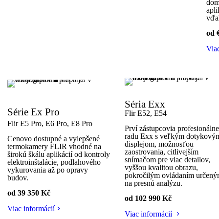
dom
apl
vďak
od 
Via
Séria Exx
Série Ex Pro
Flir E52, E54
Flir E5 Pro, E6 Pro, E8 Pro
Prví zástupcovia profesionáln
radu Exx s veľkým dotykový
Cenovo dostupné a vylepšené
displejom, možnosťou
termokamery FLIR vhodné na
zaostrovania, citlivejším
širokú škálu aplikácií od kontroly
snímačom pre viac detailov,
elektroinštalácie, podlahového
vyššou kvalitou obrazu,
vykurovania až po opravy
pokročilým ovládaním určen
budov.
na presnú analýzu.
od 39
350 Kč
od
102 990
Kč
Viac informácií
Viac informácií