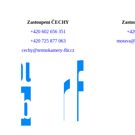
Zastoupení ČECHY
Zast
+420 602 656 351
+42
+420 725 877 063
morava@t
cechy@termokamery-flir.cz