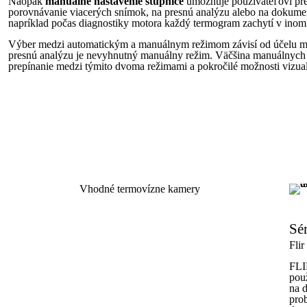
Naopak
manuálne nastavenie stupnice
umožňuje používateľovi pre
porovnávanie viacerých snímok, na presnú analýzu alebo na dokumen
napríklad počas diagnostiky motora každý termogram zachytí v ino
Výber medzi automatickým a manuálnym režimom závisí od účelu mera
presnú analýzu je nevyhnutný manuálny režim. Väčšina manuálnyc
prepínanie medzi týmito dvoma režimami a pokročilé možnosti vizualiz
Vhodné termovízne kamery
Sé
Fli
FLI
pou
na 
pro