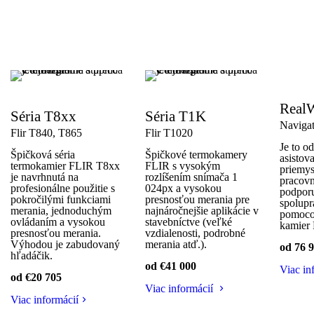
Real
Séria T8xx
Séria T1K
Naviga
Flir T840, T865
Flir T1020
Je to o
Špičková séria
Špičkové termokamery
asistov
termokamier FLIR T8xx
FLIR s vysokým
priemy
je navrhnutá na
rozlíšením snímača 1
pracovn
profesionálne použitie s
024px a vysokou
podporu
pokročilými funkciami
presnosťou merania pre
spolupr
merania, jednoduchým
najnáročnejšie aplikácie v
pomoco
ovládaním a vysokou
stavebníctve (veľké
kamier
presnosťou merania.
vzdialenosti, podrobné
Výhodou je zabudovaný
merania atď.).
od 76 
hľadáčik.
od €41 000
Viac in
od €20 705
Viac informácií
Viac informácií